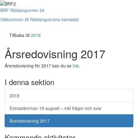
BRF Riddarsporren 24
Slå
Välkommen till Riddarsporrens hemsida!
på/av
navig
Tillbaka till
2018
Årsredovisning 2017
Årsredovisning för 2017 kan du se
här
.
I denna sektion
2018
Extrastämman 18 augusti – inkl frågor och svar
Årsredovisning 2017
Kommande aktiviteter