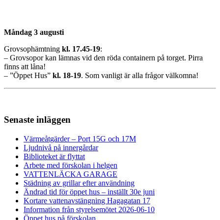
Måndag 3 augusti
Grovsophämtning
kl. 17.45-19
:
– Grovsopor kan lämnas vid den röda containern på torget. Pirra
finns att låna!
– ”Öppet Hus”
kl.
18-19
. Som vanligt är alla frågor välkomna!
Senaste inläggen
Värmeåtgärder – Port 15G och 17M
Ljudnivå på innergårdar
Biblioteket är flyttat
Arbete med förskolan i helgen
VATTENLÄCKA GARAGE
Städning av grillar efter användning
Ändrad tid för öppet hus – inställt 30e juni
Kortare vattenavstängning Hagagatan 17
Information från styrelsemötet 2026-06-10
Öppet hus på förskolan