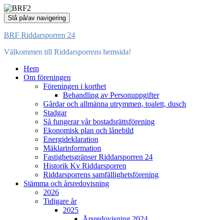
Slå på/av navigering
BRF Riddarsporren 24
Välkommen till Riddarsporrens hemsida!
Hem
Om föreningen
Föreningen i korthet
Behandling av Personuppgifter
Gårdar och allmänna utrymmen, toalett, dusch
Stadgar
Så fungerar vår bostadsrättsförening
Ekonomisk plan och lånebild
Energideklaration
Mäklarinformation
Fastighetsgränser Riddarsporren 24
Historik Kv Riddarsporren
Riddarsporrens samfällighetsförening
Stämma och årsredovisning
2026
Tidigare år
2025
Årsredovisning 2024