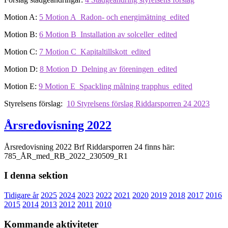
Motion A:
5 Motion A_Radon- och energimätning_edited
Motion B:
6 Motion B_Installation av solceller_edited
Motion C:
7 Motion C_Kapitaltillskott_edited
Motion D:
8 Motion D_Delning av föreningen_edited
Motion E:
9 Motion E_Spackling målning trapphus_edited
Styrelsens förslag:
10 Styrelsens förslag Riddarsporren 24 2023
Årsredovisning 2022
Årsredovisning 2022 Brf Riddarsporren 24 finns här:
785_ÅR_med_RB_2022_230509_R1
I denna sektion
Tidigare år
2025
2024
2023
2022
2021
2020
2019
2018
2017
2016
2015
2014
2013
2012
2011
2010
Kommande aktiviteter