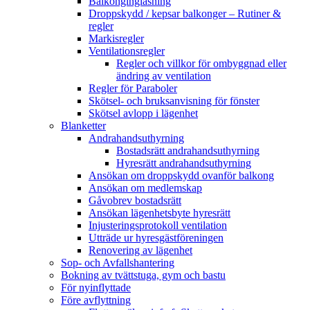
Balkonginglasning
Droppskydd / kepsar balkonger – Rutiner &
regler
Markisregler
Ventilationsregler
Regler och villkor för ombyggnad eller
ändring av ventilation
Regler för Paraboler
Skötsel- och bruksanvisning för fönster
Skötsel avlopp i lägenhet
Blanketter
Andrahandsuthyrning
Bostadsrätt andrahandsuthyrning
Hyresrätt andrahandsuthyrning
Ansökan om droppskydd ovanför balkong
Ansökan om medlemskap
Gåvobrev bostadsrätt
Ansökan lägenhetsbyte hyresrätt
Injusteringsprotokoll ventilation
Utträde ur hyresgästföreningen
Renovering av lägenhet
Sop- och Avfallshantering
Bokning av tvättstuga, gym och bastu
För nyinflyttade
Före avflyttning