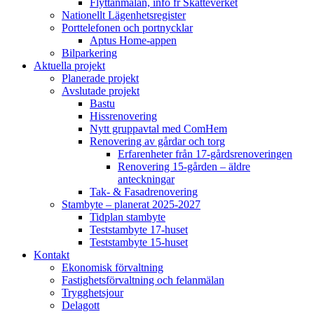
Flyttanmälan, info fr Skatteverket
Nationellt Lägenhetsregister
Porttelefonen och portnycklar
Aptus Home-appen
Bilparkering
Aktuella projekt
Planerade projekt
Avslutade projekt
Bastu
Hissrenovering
Nytt gruppavtal med ComHem
Renovering av gårdar och torg
Erfarenheter från 17-gårdsrenoveringen
Renovering 15-gården – äldre
anteckningar
Tak- & Fasadrenovering
Stambyte – planerat 2025-2027
Tidplan stambyte
Teststambyte 17-huset
Teststambyte 15-huset
Kontakt
Ekonomisk förvaltning
Fastighetsförvaltning och felanmälan
Trygghetsjour
Delagott