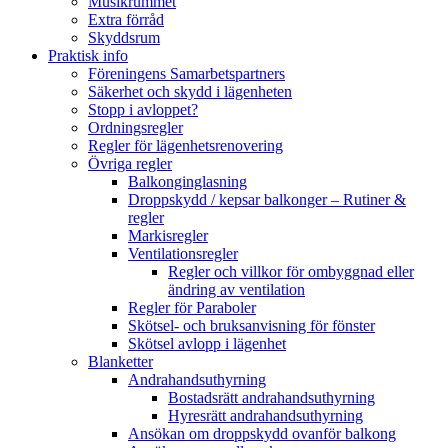
Musikrummet
Extra förråd
Skyddsrum
Praktisk info
Föreningens Samarbetspartners
Säkerhet och skydd i lägenheten
Stopp i avloppet?
Ordningsregler
Regler för lägenhetsrenovering
Övriga regler
Balkonginglasning
Droppskydd / kepsar balkonger – Rutiner &
regler
Markisregler
Ventilationsregler
Regler och villkor för ombyggnad eller
ändring av ventilation
Regler för Paraboler
Skötsel- och bruksanvisning för fönster
Skötsel avlopp i lägenhet
Blanketter
Andrahandsuthyrning
Bostadsrätt andrahandsuthyrning
Hyresrätt andrahandsuthyrning
Ansökan om droppskydd ovanför balkong