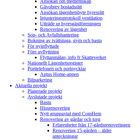
Ansökan om medlemskap
Gåvobrev bostadsrätt
Ansökan lägenhetsbyte hyresrätt
Injusteringsprotokoll ventilation
Utträde ur hyresgästföreningen
Renovering av lägenhet
Sop- och Avfallshantering
Bokning av tvättstuga, gym och bastu
För nyinflyttade
Före avflyttning
Flyttanmälan, info fr Skatteverket
Nationellt Lägenhetsregister
Porttelefonen och portnycklar
Aptus Home-appen
Bilparkering
Aktuella projekt
Planerade projekt
Avslutade projekt
Bastu
Hissrenovering
Nytt gruppavtal med ComHem
Renovering av gårdar och torg
Erfarenheter från 17-gårdsrenoveringen
Renovering 15-gården – äldre
anteckningar