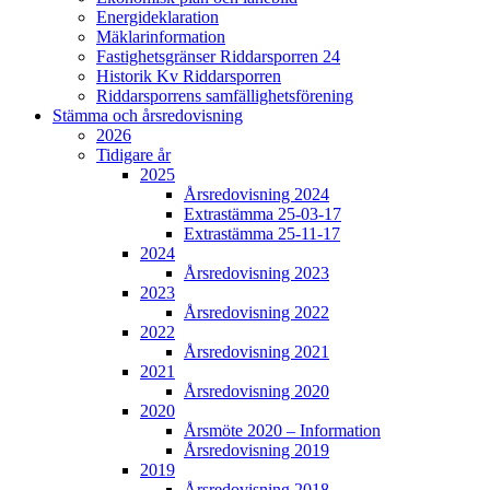
Energideklaration
Mäklarinformation
Fastighetsgränser Riddarsporren 24
Historik Kv Riddarsporren
Riddarsporrens samfällighetsförening
Stämma och årsredovisning
2026
Tidigare år
2025
Årsredovisning 2024
Extrastämma 25-03-17
Extrastämma 25-11-17
2024
Årsredovisning 2023
2023
Årsredovisning 2022
2022
Årsredovisning 2021
2021
Årsredovisning 2020
2020
Årsmöte 2020 – Information
Årsredovisning 2019
2019
Årsredovisning 2018