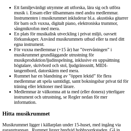
Ett familjevänligt utrymme att utforska, lära sig och utföra
musik i. Ensam eller tillsammans med andra medlemmar.
Instrumenten i musikrummet inkluderar bl.a. akustiska gitarrer
för barn och vuxna, digitalt piano, elektroniska trummor,
sångmikrofon med mera.
En plats för musikalisk utveckling i privat miljö, oavsett
förkunskaper. Använd musikrummets utbud eller ta med ditt
egna instrument.
För vuxna medlemmar (+15 år) har ”övervåningen” i
musikrummet grundläggande utrustning för
musikproduktion/ljudinspelning, inklusive en uppsättning
högtalare, skrivbord och stol, ljudgränssnitt, MIDI-
tangentbord, datorskärm med mera.
Rummet har en blandning av ”öppen lektid” för flera
medlemmar att spela samtidigt, samt bokningsbar privat tid för
träning eller lektioner med lärare.
Medlemmar är välkomna att ta med (eller donera) ytterligare
instrument och utrustning, se Regler nedan för mer
information.
Hitta musikrummet
Musikrummet ligger i källarplan under 15-huset, med ingång via
garagetrappan. Rummet ligger bredvid hobbyverkstaden. Gå in