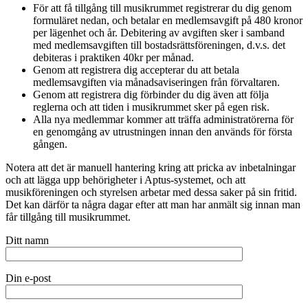
För att få tillgång till musikrummet registrerar du dig genom
formuläret nedan, och betalar en medlemsavgift på 480 kronor
per lägenhet och år. Debitering av avgiften sker i samband
med medlemsavgiften till bostadsrättsföreningen, d.v.s. det
debiteras i praktiken 40kr per månad.
Genom att registrera dig accepterar du att betala
medlemsavgiften via månadsaviseringen från förvaltaren.
Genom att registrera dig förbinder du dig även att följa
reglerna och att tiden i musikrummet sker på egen risk.
Alla nya medlemmar kommer att träffa administratörerna för
en genomgång av utrustningen innan den används för första
gången.
Notera att det är manuell hantering kring att pricka av inbetalningar
och att lägga upp behörigheter i Aptus-systemet, och att
musikföreningen och styrelsen arbetar med dessa saker på sin fritid.
Det kan därför ta några dagar efter att man har anmält sig innan man
får tillgång till musikrummet.
Ditt namn
Din e-post