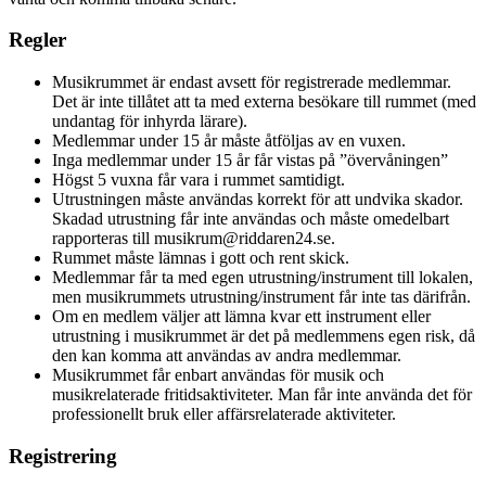
Regler
Musikrummet är endast avsett för registrerade medlemmar.
Det är inte tillåtet att ta med externa besökare till rummet (med
undantag för inhyrda lärare).
Medlemmar under 15 år måste åtföljas av en vuxen.
Inga medlemmar under 15 år får vistas på ”övervåningen”
Högst 5 vuxna får vara i rummet samtidigt.
Utrustningen måste användas korrekt för att undvika skador.
Skadad utrustning får inte användas och måste omedelbart
rapporteras till
musikrum@riddaren24.se.
Rummet måste lämnas i gott och rent skick.
Medlemmar får ta med egen utrustning/instrument till lokalen,
men musikrummets utrustning/instrument får inte tas därifrån.
Om en medlem väljer att lämna kvar ett instrument eller
utrustning i musikrummet är det på medlemmens egen risk, då
den kan komma att användas av andra medlemmar.
Musikrummet får enbart användas för musik och
musikrelaterade fritidsaktiviteter. Man får inte använda det för
professionellt bruk eller affärsrelaterade aktiviteter.
Registrering