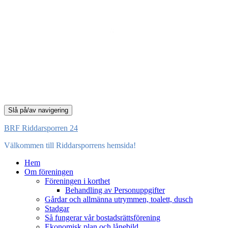
Slå på/av navigering
BRF Riddarsporren 24
Välkommen till Riddarsporrens hemsida!
Hem
Om föreningen
Föreningen i korthet
Behandling av Personuppgifter
Gårdar och allmänna utrymmen, toalett, dusch
Stadgar
Så fungerar vår bostadsrättsförening
Ekonomisk plan och lånebild