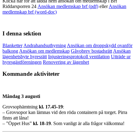
Klicka här för att ladda hem ansökan om medlemskap i Brf
Riddarsporren 24
Ansökan medlemskap brf (pdf)
eller
Ansökan
medlemskap brf (word-doc)
I denna sektion
Blanketter
Andrahandsuthyrning
Ansökan om droppskydd ovanför
balkong
Ansökan om medlemskap
Gåvobrev bostadsrätt
Ansökan
lägenhetsbyte hyresrätt
Injusteringsprotokoll ventilation
Utträde ur
hyresgästföreningen
Renovering av lägenhet
Kommande aktiviteter
Måndag 3 augusti
Grovsophämtning
kl. 17.45-19
:
– Grovsopor kan lämnas vid den röda containern på torget. Pirra
finns att låna!
– ”Öppet Hus”
kl.
18-19
. Som vanligt är alla frågor välkomna!