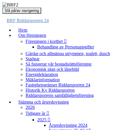
Slå på/av navigering
BRF Riddarsporren 24
Hem
Om föreningen
Föreningen i korthet
Behandling av Personuppgifter
Gårdar och allmänna utrymmen, toalett, dusch
Stadgar
Så fungerar vår bostadsrättsförening
Ekonomisk plan och lånebild
Energideklaration
Mäklarinformation
Fastighetsgränser Riddarsporren 24
Historik Kv Riddarsporren
Riddarsporrens samfällighetsförening
Stämma och årsredovisning
2026
Tidigare år
2025
Årsredovisning 2024