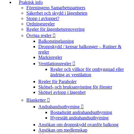
Praktisk info
Föreningens Samarbetspartners
Säkerhet och skydd i lägenheten
Stopp i avloppet?
Ordningsregler
Regler för lägenhetsrenovering
Övriga regler
Balkonginglasning
Droppskydd / kepsar balkonger – Rutiner &
regler
Markisregler
Ventilationsregler
Regler och villkor för ombyggnad eller
ändring av ventilation
Regler för Paraboler
Skötsel- och bruksanvisning för fönster
Skötsel avlopp i lägenhet
Blanketter
Andrahandsuthyrning
Bostadsrätt andrahandsuthyrning
Hyresrätt andrahandsuthyrning
Ansökan om droppskydd ovanför balkong
Ansökan om medlemskap