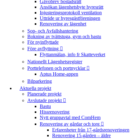
Gåvobrev bostadsrätt
Ansökan lägenhetsbyte hyresrätt
Injusteringsprotokoll ventilation
Utträde ur hyresgästföreningen
Renovering av lägenhet
Sop- och Avfallshantering
Bokning av tvättstuga, gym och bastu
För nyinflyttade
Före avflyttning
Flyttanmälan, info fr Skatteverket
Nationellt Lägenhetsregister
Porttelefonen och portnycklar
Aptus Home-appen
Bilparkering
Aktuella projekt
Planerade projekt
Avslutade projekt
Bastu
Hissrenovering
Nytt gruppavtal med ComHem
Renovering av gårdar och torg
Erfarenheter från 17-gårdsrenoveringen
Renovering 15-gården – äldre