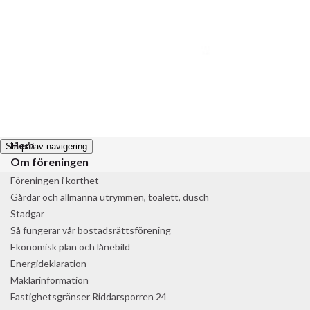
BRF Riddarsporren 24
Välkommen till Riddarsporrens hemsida!
Hem
Slå på/av navigering
Om föreningen
Föreningen i korthet
Gårdar och allmänna utrymmen, toalett, dusch
Stadgar
Så fungerar vår bostadsrättsförening
Ekonomisk plan och lånebild
Energideklaration
Mäklarinformation
Fastighetsgränser Riddarsporren 24