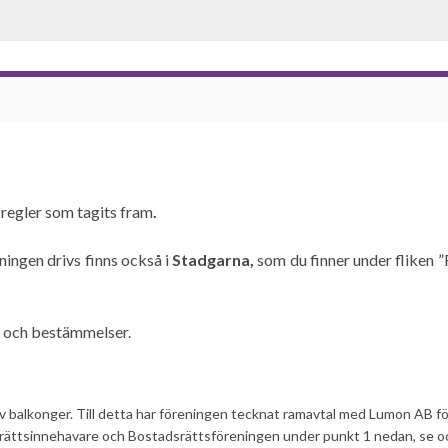
regler som tagits fram
.
ingen drivs finns också i
Stadgarna,
som du finner under fliken 
er och bestämmelser.
v balkonger. Till detta har föreningen tecknat ramavtal med Lumon AB för
adsrättsinnehavare och Bostadsrättsföreningen under punkt 1 nedan, se o