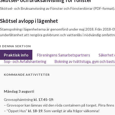
Skötsel- och bruksanvisning för fönster
Skötsel- och Bruksanvisning av Fönster och Fönsterdörrar (PDF-format).
Skötsel avlopp i lägenhet
Stamspolning i lägenheterna är genomförd under maj 2018. Från 2018-05-
underlåtenhet att rengöra golvbrunn och vattenlås i nödvändig omfattni
I DENNA SEKTION
Praktisk info
Föreningens Samarbetspartners
Säkerhet 
Sop- och Avfallshantering
Bokning av tvättstuga, gym och bast
KOMMANDE AKTIVITETER
Måndag 3 augusti
Grovsophämtning
kl. 17.45-19
:
– Grovsopor kan lämnas vid den röda containern på torget. Pirra finns 
– ”Öppet Hus”
kl.
18-19
. Som vanligt är alla frågor välkomna!