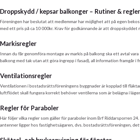
Droppskydd / kepsar balkonger – Rutiner & regle
Föreningen har beslutat att medlemmar har möjlighet att på egen bekost
med ett pris på ca 10 000kr. Krav för godkännande är att droppskyddet 
Markisregler
Innan du får genomföra montage av markis på balkong ska ett avtal vara
balkong med tak utan att göra ingrepp i fasad), all information framgår i
Ventilationsregler
Ventilationen i bostadsrättsföreningens byggnader är kopplad till fläkta
luftflödet skall fungera korrekt behöver ventilerna som är belägna i läge
Regler för Paraboler
Här följer vilka regler som gäller för paraboler inom Brf Riddarsporren 
antenner ligger hos fastighetsägaren, dvs. bostadsrättsföreningen, det