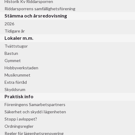
Historik Kv Riddarsporren
Riddarsporrens samfällighetsförening
Stämma och årsredovisning
2026
Tidigare år
Lokaler m.m.
Tvättstugor
Bastun
Gymmet
Hobbyverkstaden
Musikrummet
Extra förråd
Skyddsrum
Praktisk info
Föreningens Samarbetspartners
Säkerhet och skydd i lägenheten
Stopp i avloppet?
Ordningsregler
Regler för lägenhetsrenovering