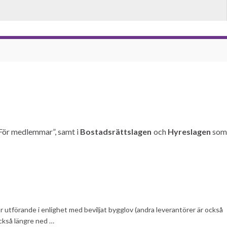
”För medlemmar”, samt i
Bostadsrättslagen
och
Hyreslagen
so
 utförande i enlighet med beviljat bygglov (andra leverantörer är också
ckså längre ned …