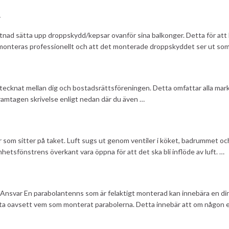
r
nad sätta upp droppskydd/kepsar ovanför sina balkonger. Detta för att b
monteras professionellt och att det monterade droppskyddet ser ut som 
 tecknat mellan dig och bostadsrättsföreningen. Detta omfattar alla mar
 framtagen skrivelse enligt nedan där du även …
r som sitter på taket. Luft sugs ut genom ventiler i köket, badrummet oc
nhetsfönstrens överkant vara öppna för att det ska bli inflöde av luft. …
24. Ansvar En parabolantenns som är felaktigt monterad kan innebära en d
ta oavsett vem som monterat parabolerna. Detta innebär att om någon el