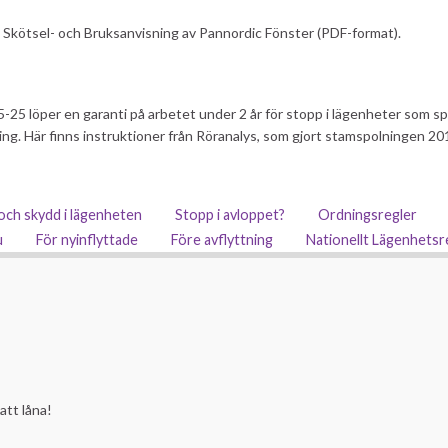
 Skötsel- och Bruksanvisning av Pannordic Fönster (PDF-format).
25 löper en garanti på arbetet under 2 år för stopp i lägenheter som sp
ng. Här finns instruktioner från Röranalys, som gjort stamspolningen 2
och skydd i lägenheten
Stopp i avloppet?
Ordningsregler
u
För nyinflyttade
Före avflyttning
Nationellt Lägenhetsr
att låna!