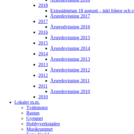
2018
Extrastämman 18 augusti – inkl frågor och s
Årsredovisning 2017
2017
Årsreodvisning 2016
2016
Årsredovisning 2015
2015
Årsredovisning 2014
2014
Årsredovisning 2013
2013
Årsredovisning 2012
2012
Årsredovisning 2011
2011
Årsredovisning 2010
2010
Lokaler m.m.
Tvättstugor
Bastun
Gymmet
Hobbyverkstaden
Musikrummet