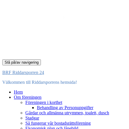
Slå på/av navigering
BRF Riddarsporren 24
Välkommen till Riddarsporrens hemsida!
Hem
Om föreningen
Föreningen i korthet
Behandling av Personuppgifter
Gårdar och allmänna utrymmen, toalett, dusch
Stadgar
Så fungerar vår bostadsrättsförening
Ekonomisk plan och lånebild