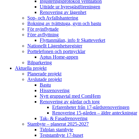
Injusteringsprotokoll ventilation
Utträde ur hyresgästföreningen
Renovering av lägenhet
Sop- och Avfallshantering
Bokning av tvättstuga, gym och bastu
För nyinflyttade
Före avflyttning
Flyttanmälan, info fr Skatteverket
Nationellt Lägenhetsregister
Porttelefonen och portnycklar
Aptus Home-appen
Bilparkering
Aktuella projekt
Planerade projekt
Avslutade projekt
Bastu
Hissrenovering
Nytt gruppavtal med ComHem
Renovering av gårdar och torg
Erfarenheter från 17-gårdsrenoveringen
Renovering 15-gården – äldre anteckningar
Tak- & Fasadrenovering
Stambyte – planerat 2025-2027
Tidplan stambyte
Teststambyte 17-huset