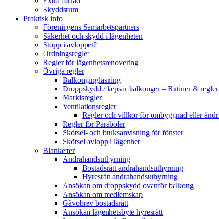
Extra förråd
Skyddsrum
Praktisk info
Föreningens Samarbetspartners
Säkerhet och skydd i lägenheten
Stopp i avloppet?
Ordningsregler
Regler för lägenhetsrenovering
Övriga regler
Balkonginglasning
Droppskydd / kepsar balkonger – Rutiner & regler
Markisregler
Ventilationsregler
Regler och villkor för ombyggnad eller ändri
Regler för Paraboler
Skötsel- och bruksanvisning för fönster
Skötsel avlopp i lägenhet
Blanketter
Andrahandsuthyrning
Bostadsrätt andrahandsuthyrning
Hyresrätt andrahandsuthyrning
Ansökan om droppskydd ovanför balkong
Ansökan om medlemskap
Gåvobrev bostadsrätt
Ansökan lägenhetsbyte hyresrätt