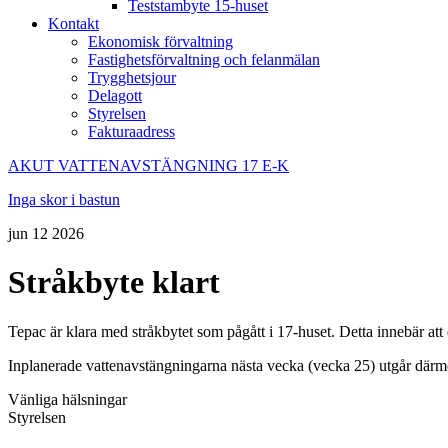
Teststambyte 15-huset
Kontakt
Ekonomisk förvaltning
Fastighetsförvaltning och felanmälan
Trygghetsjour
Delagott
Styrelsen
Fakturaadress
AKUT VATTENAVSTÄNGNING 17 E-K
Inga skor i bastun
jun
12
2026
Stråkbyte klart
Tepac är klara med stråkbytet som pågått i 17-huset. Detta innebär at
Inplanerade vattenavstängningarna nästa vecka (vecka 25) utgår därm
Vänliga hälsningar
Styrelsen