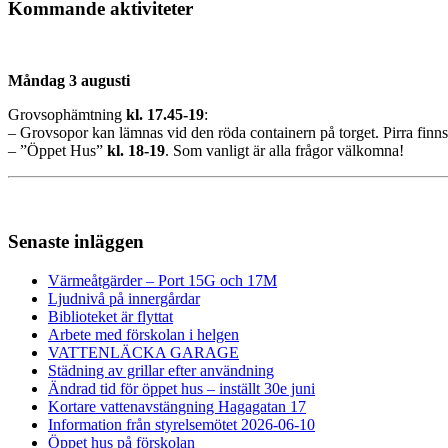
Kommande aktiviteter
Måndag 3 augusti
Grovsophämtning
kl. 17.45-19
:
– Grovsopor kan lämnas vid den röda containern på torget. Pirra finns 
– ”Öppet Hus”
kl.
18-19
. Som vanligt är alla frågor välkomna!
Senaste inläggen
Värmeåtgärder – Port 15G och 17M
Ljudnivå på innergårdar
Biblioteket är flyttat
Arbete med förskolan i helgen
VATTENLÄCKA GARAGE
Städning av grillar efter användning
Ändrad tid för öppet hus – inställt 30e juni
Kortare vattenavstängning Hagagatan 17
Information från styrelsemötet 2026-06-10
Öppet hus på förskolan