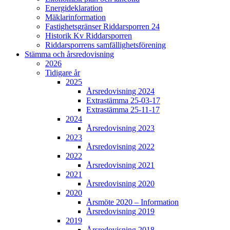
Energideklaration
Mäklarinformation
Fastighetsgränser Riddarsporren 24
Historik Kv Riddarsporren
Riddarsporrens samfällighetsförening
Stämma och årsredovisning
2026
Tidigare år
2025
Årsredovisning 2024
Extrastämma 25-03-17
Extrastämma 25-11-17
2024
Årsredovisning 2023
2023
Årsredovisning 2022
2022
Årsredovisning 2021
2021
Årsredovisning 2020
2020
Årsmöte 2020 – Information
Årsredovisning 2019
2019
Årsredovisning 2018