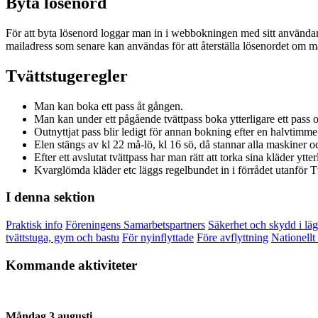
Byta lösenord
För att byta lösenord loggar man in i webbokningen med sitt användar
mailadress som senare kan användas för att återställa lösenordet om 
Tvättstugeregler
Man kan boka ett pass åt gången.
Man kan under ett pågående tvättpass boka ytterligare ett pass o
Outnyttjat pass blir ledigt för annan bokning efter en halvtimme
Elen stängs av kl 22 må-lö, kl 16 sö, då stannar alla maskiner o
Efter ett avslutat tvättpass har man rätt att torka sina kläder y
Kvarglömda kläder etc läggs regelbundet in i förrådet utanför T
I denna sektion
Praktisk info
Föreningens Samarbetspartners
Säkerhet och skydd i lä
tvättstuga, gym och bastu
För nyinflyttade
Före avflyttning
Nationellt
Kommande aktiviteter
Måndag 3 augusti