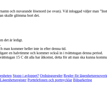
namn och nuvarande lösenord (se ovan). Väl inloggad väljer man ”Instäl
man skulle glömma bort det.
m det är ledigt.
.
ch man kommer heller inte in efter denna tid.
tterligare en halvtimme och kommer också in i tvättstugan denna period.
vättstugan 15 C dit alla har åtkomst, detta för att man ska kunna komma
genheten
Stopp i avloppet?
Ordningsregler
Regler för lägenhetsrenoveri
 Lägenhetsregister
Porttelefonen och portnycklar
Bilparkering