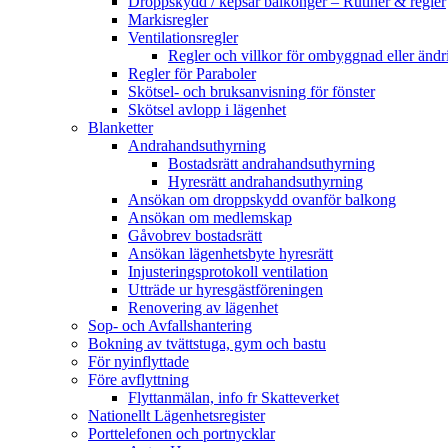
Droppskydd / kepsar balkonger – Rutiner & regler
Markisregler
Ventilationsregler
Regler och villkor för ombyggnad eller ändri
Regler för Paraboler
Skötsel- och bruksanvisning för fönster
Skötsel avlopp i lägenhet
Blanketter
Andrahandsuthyrning
Bostadsrätt andrahandsuthyrning
Hyresrätt andrahandsuthyrning
Ansökan om droppskydd ovanför balkong
Ansökan om medlemskap
Gåvobrev bostadsrätt
Ansökan lägenhetsbyte hyresrätt
Injusteringsprotokoll ventilation
Utträde ur hyresgästföreningen
Renovering av lägenhet
Sop- och Avfallshantering
Bokning av tvättstuga, gym och bastu
För nyinflyttade
Före avflyttning
Flyttanmälan, info fr Skatteverket
Nationellt Lägenhetsregister
Porttelefonen och portnycklar