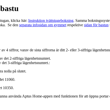
 bastu
tstugan, klicka här:
Instruktion tvättstugebokning
. Samma bokningssyste
boka. Se den
separata infosidan om gymmet
respektive
sidan för bastun
 av 4 siffror, varav de sista siffrorna är ditt 2- eller 3-siffriga lägen
av det 2-siffriga lägenhetsnumret.
 det 3-siffriga lägenhetsnumret.:
a nolla på slutet.
et 11060.
et 10350.
t kunna använda Aptus Home-appen med funktionen för att öppna portar 