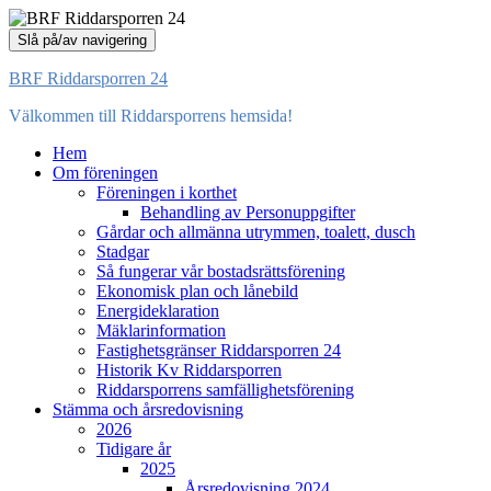
Slå på/av navigering
BRF Riddarsporren 24
Välkommen till Riddarsporrens hemsida!
Hem
Om föreningen
Föreningen i korthet
Behandling av Personuppgifter
Gårdar och allmänna utrymmen, toalett, dusch
Stadgar
Så fungerar vår bostadsrättsförening
Ekonomisk plan och lånebild
Energideklaration
Mäklarinformation
Fastighetsgränser Riddarsporren 24
Historik Kv Riddarsporren
Riddarsporrens samfällighetsförening
Stämma och årsredovisning
2026
Tidigare år
2025
Årsredovisning 2024