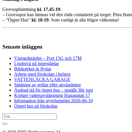
Grovsophämtning
kl. 17.45-19
:
– Grovsopor kan lämnas vid den röda containern på torget. Pirra finns 
– ”Öppet Hus”
kl.
18-19
. Som vanligt är alla frågor välkomna!
Senaste inläggen
Värmeåtgärder – Port 15G och 17M
Ljudnivå på innergårdar
Biblioteket är flyttat
Arbete med förskolan i helgen
VATTENLÄCKA GARAGE
Städning av grillar efter användning
Ändrad tid för öppet hus – inställt 30e juni
Kortare vattenavstängning Hagagatan 17
Information från styrelsemötet 2026-06-10
Öppet hus på förskolan