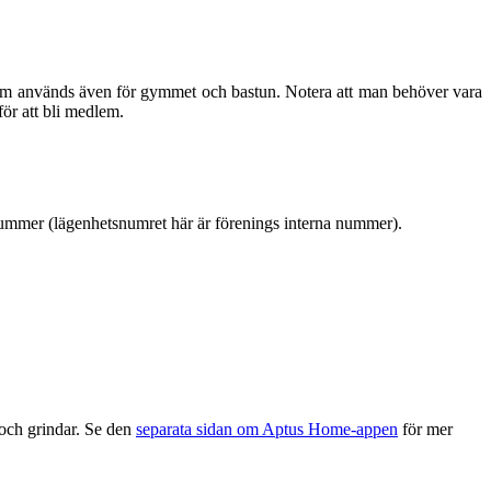
m används även för gymmet och bastun. Notera att man behöver vara
för att bli medlem.
hetsnummer (lägenhetsnumret här är förenings interna nummer).
och grindar. Se den
separata sidan om Aptus Home-appen
för mer