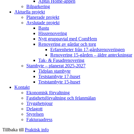
Aptus Home-appen
Bilparkering
Aktuella projekt
Planerade projekt
Avslutade projekt
Bastu
Hissrenovering
Nytt gruppavtal med ComHem
Renovering av gårdar och torg
Erfarenheter från 17-gårdsrenoveringen
Renovering 15-gården – äldre anteckningar
Tak- & Fasadrenovering
Stambyte – planerat 2025-2027
Tidplan stambyte
Teststambyte 17-huset
Teststambyte 15-huset
Kontakt
Ekonomisk förvaltning
Fastighetsförvaltning och felanmälan
Trygghetsjour
Delagott
Styrelsen
Fakturaadress
Tillbaka till
Praktisk info