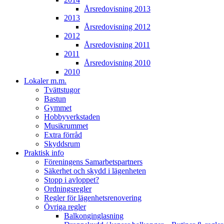
Årsredovisning 2013
2013
Årsredovisning 2012
2012
Årsredovisning 2011
2011
Årsredovisning 2010
2010
Lokaler m.m.
Tvättstugor
Bastun
Gymmet
Hobbyverkstaden
Musikrummet
Extra förråd
Skyddsrum
Praktisk info
Föreningens Samarbetspartners
Säkerhet och skydd i lägenheten
Stopp i avloppet?
Ordningsregler
Regler för lägenhetsrenovering
Övriga regler
Balkonginglasning