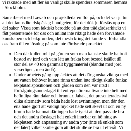
vi räknade med att fler än vanligt skulle spendera sommaren hemma
i Stockholm.
Samarbetet med Lawab och projektledaren flöt på, och det var ju tur
att det fanns lite riskpåslag i budgeten, för det dök ju förstås upp en
del saker. Vissa som faktiskt berodde på att den trädgårdsarkitekt vi
fått presenterade för oss och anlitat inte riktigt hade den förväntade
kunskapen och bakgrunden, det mesta kring det kunde vi förhandla
oss fram till en lösning på som inte fördyrade projektet:
Den där kullen mitt på gården som man kanske skulle ha trott
bestod av jord och vara lätt att frakta bort bestod istället till
stor del av 40 ton gammalt byggmaterial (blandat med jord
visserligen, men ändå).
Under arbetets gång upptäcktes att det där ganska viktiga med
att vatten behöver kunna rinna undan inte riktigt skulle funka;
lekplatsdispositionen och gården som den var ritad i
förfrågningsunderlaget till entrepenörerna livade inte helt med
befintliga ränndalar och brunnar. Jahaja, det presenterades två
olika alternativ som båda hade löst avrinningen men där den
ena hade gjort att väldigt mycket hade sett skevt ut och en ny
brunn hade hamnat där ingen hade tyckt att den passade bra
och det andra förslaget helt enkelt innebar en höjning av
lekplatsen och anpassning av andra ytor (inte så enkelt som
det låter) vilket skulle göra att det skulle se bra ut efteråt. Vi