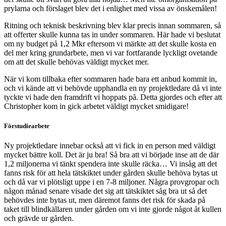
prylarna och förslaget blev det i enlighet med vissa av önskemålen!
Ritning och teknisk beskrivning blev klar precis innan sommaren, så
att offerter skulle kunna tas in under sommaren. Här hade vi beslutat
om ny budget på 1,2 Mkr eftersom vi märkte att det skulle kosta en
del mer kring grundarbete, men vi var fortfarande lyckligt ovetande
om att det skulle behövas väldigt mycket mer.
När vi kom tillbaka efter sommaren hade bara ett anbud kommit in,
och vi kände att vi behövde upphandla en ny projektledare då vi inte
tyckte vi hade den framdrift vi hoppats på. Detta gjordes och efter att
Christopher kom in gick arbetet väldigt mycket smidigare!
Förstudiearbete
Ny projektledare innebar också att vi fick in en person med väldigt
mycket bättre koll. Det är ju bra! Så bra att vi började inse att de där
1,2 miljonerna vi tänkt spendera inte skulle räcka… Vi insåg att det
fanns risk för att hela tätskiktet under gården skulle behöva bytas ut
och då var vi plötsligt uppe i en 7-8 miljoner. Några provgropar och
någon månad senare visade det sig att tätskiktet såg bra ut så det
behövdes inte bytas ut, men däremot fanns det risk för skada på
taket till blindkällaren under gården om vi inte gjorde något åt kullen
och grävde ur gården.