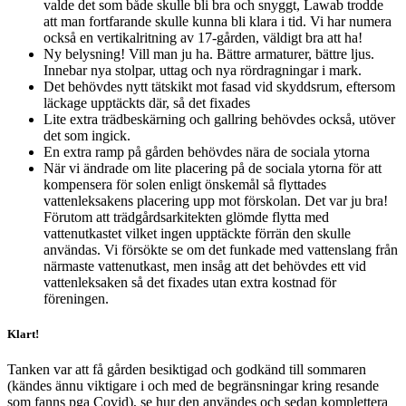
valde det som både skulle bli bra och snyggt, Lawab trodde
att man fortfarande skulle kunna bli klara i tid. Vi har numera
också en vertikalritning av 17-gården, väldigt bra att ha!
Ny belysning! Vill man ju ha. Bättre armaturer, bättre ljus.
Innebar nya stolpar, uttag och nya rördragningar i mark.
Det behövdes nytt tätskikt mot fasad vid skyddsrum, eftersom
läckage upptäckts där, så det fixades
Lite extra trädbeskärning och gallring behövdes också, utöver
det som ingick.
En extra ramp på gården behövdes nära de sociala ytorna
När vi ändrade om lite placering på de sociala ytorna för att
kompensera för solen enligt önskemål så flyttades
vattenleksakens placering upp mot förskolan. Det var ju bra!
Förutom att trädgårdsarkitekten glömde flytta med
vattenutkastet vilket ingen upptäckte förrän den skulle
användas. Vi försökte se om det funkade med vattenslang från
närmaste vattenutkast, men insåg att det behövdes ett vid
vattenleksaken så det fixades utan extra kostnad för
föreningen.
Klart!
Tanken var att få gården besiktigad och godkänd till sommaren
(kändes ännu viktigare i och med de begränsningar kring resande
som fanns pga Covid), se hur den användes och sedan komplettera