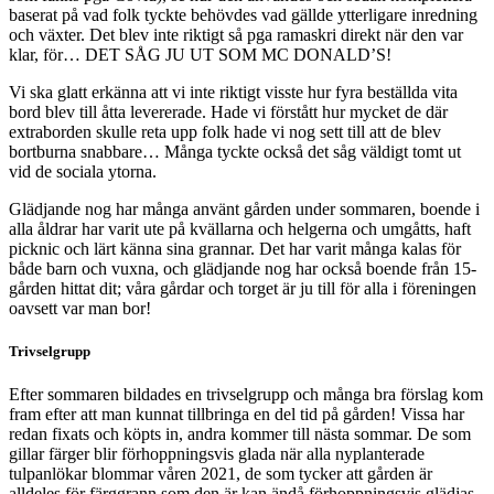
baserat på vad folk tyckte behövdes vad gällde ytterligare inredning
och växter. Det blev inte riktigt så pga ramaskri direkt när den var
klar, för… DET SÅG JU UT SOM MC DONALD’S!
Vi ska glatt erkänna att vi inte riktigt visste hur fyra beställda vita
bord blev till åtta levererade. Hade vi förstått hur mycket de där
extraborden skulle reta upp folk hade vi nog sett till att de blev
bortburna snabbare… Många tyckte också det såg väldigt tomt ut
vid de sociala ytorna.
Glädjande nog har många använt gården under sommaren, boende i
alla åldrar har varit ute på kvällarna och helgerna och umgåtts, haft
picknic och lärt känna sina grannar. Det har varit många kalas för
både barn och vuxna, och glädjande nog har också boende från 15-
gården hittat dit; våra gårdar och torget är ju till för alla i föreningen
oavsett var man bor!
Trivselgrupp
Efter sommaren bildades en trivselgrupp och många bra förslag kom
fram efter att man kunnat tillbringa en del tid på gården! Vissa har
redan fixats och köpts in, andra kommer till nästa sommar. De som
gillar färger blir förhoppningsvis glada när alla nyplanterade
tulpanlökar blommar våren 2021, de som tycker att gården är
alldeles för färggrann som den är kan ändå förhoppningsvis glädjas