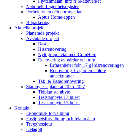
Flyttanmälan, info fr Skatteverket
Nationellt Lägenhetsregister
Porttelefonen och portnycklar
Aptus Home-appen
Bilparkering
Aktuella projekt
Planerade projekt
Avslutade projekt
Bastu
Hissrenovering
Nytt gruppavtal med ComHem
Renovering av gårdar och torg
Erfarenheter från 17-gårdsrenoveringen
Renovering 15-gården – äldre
anteckningar
Tak- & Fasadrenovering
Stambyte – planerat 2025-2027
Tidplan stambyte
Teststambyte 17-huset
Teststambyte 15-huset
Kontakt
Ekonomisk förvaltning
Fastighetsförvaltning och felanmälan
Trygghetsjour
Delagott