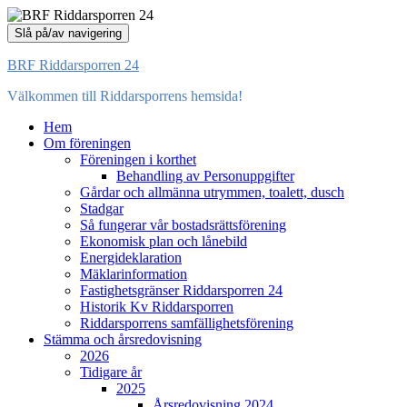
Slå på/av navigering
BRF Riddarsporren 24
Välkommen till Riddarsporrens hemsida!
Hem
Om föreningen
Föreningen i korthet
Behandling av Personuppgifter
Gårdar och allmänna utrymmen, toalett, dusch
Stadgar
Så fungerar vår bostadsrättsförening
Ekonomisk plan och lånebild
Energideklaration
Mäklarinformation
Fastighetsgränser Riddarsporren 24
Historik Kv Riddarsporren
Riddarsporrens samfällighetsförening
Stämma och årsredovisning
2026
Tidigare år
2025
Årsredovisning 2024