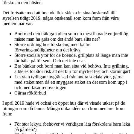
förskolan den hösten.
Det fortsatte med att boende fick skicka in sina önskemål till
styrelsen tidigt 2019, några önskemål som kom fram från våra
medlemmar var:
Bort med den tråkiga kullen som nu mest liknade en jordhög,
måste man ha gräs om det ändå bara slits ner?
Större ordning hos förskolan, med bättre
förvaringsmöjligheter om det krävs
Större sociala ytor för de boende, grillplats så länge man inte
får hålla på för sent. Och det inte osar.
Bra bänkar och bord man kan sitta vid behövs. Inte grillning,
alldeles för stor risk att det blir för mycket fest och störningar!
Lekytan tydligare avgränsad från andra sociala ytor, gärna
med staket men då ett snyggare staket än det som kom upp i
och med fasadrenoveringen
Gärna rökförbud
I april 2019 hade vi också ett öppet hus där vi visade utkast på de
ritningar som då fanns. Många olika idéer och kommentarer kom
fram:
För stor lekyta (behöver vi verkligen låta förskolans barn leka
på gården?)