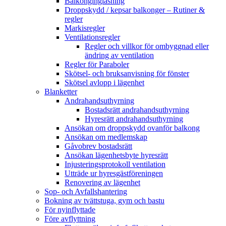
Balkonginglasning
Droppskydd / kepsar balkonger – Rutiner &
regler
Markisregler
Ventilationsregler
Regler och villkor för ombyggnad eller
ändring av ventilation
Regler för Paraboler
Skötsel- och bruksanvisning för fönster
Skötsel avlopp i lägenhet
Blanketter
Andrahandsuthyrning
Bostadsrätt andrahandsuthyrning
Hyresrätt andrahandsuthyrning
Ansökan om droppskydd ovanför balkong
Ansökan om medlemskap
Gåvobrev bostadsrätt
Ansökan lägenhetsbyte hyresrätt
Injusteringsprotokoll ventilation
Utträde ur hyresgästföreningen
Renovering av lägenhet
Sop- och Avfallshantering
Bokning av tvättstuga, gym och bastu
För nyinflyttade
Före avflyttning