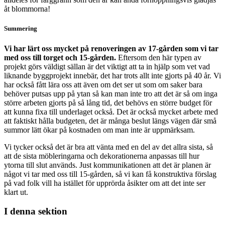
åt blommorna!
Summering
Vi har lärt oss mycket på renoveringen av 17-gården som vi tar
med oss till torget och 15-gården.
Eftersom den här typen av
projekt görs väldigt sällan är det viktigt att ta in hjälp som vet vad
liknande byggprojekt innebär, det har trots allt inte gjorts på 40 år. Vi
har också fått lära oss att även om det ser ut som om saker bara
behöver putsas upp på ytan så kan man inte tro att det är så om inga
större arbeten gjorts på så lång tid, det behövs en större budget för
att kunna fixa till underlaget också. Det är också mycket arbete med
att faktiskt hålla budgeten, det är många beslut längs vägen där små
summor lätt ökar på kostnaden om man inte är uppmärksam.
Vi tycker också det är bra att vänta med en del av det allra sista, så
att de sista möbleringarna och dekorationerna anpassas till hur
ytorna till slut används. Just kommunikationen att det är planen är
något vi tar med oss till 15-gården, så vi kan få konstruktiva förslag
på vad folk vill ha istället för upprörda åsikter om att det inte ser
klart ut.
I denna sektion