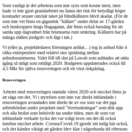
Som vanligt är det arbetena som inte syns som kostar mest, men
hade vi inte gjort grundarbetet nu fanns det risk för betydligt högre
kostnader senare om/när taket på blindkällaren blivit skadat. (För de
som inte vet finns en gigantisk ”källare” under delar av 17-gården
och huskroppen längs Hagagatan, där finns också bassäng för att
samla upp dagvattnet från brunnarna runt omkring. Källaren har på
många ställen jordgolv och lågt i tak.)
Vi (eller ja, projektledaren föreningen anlitat…) tog in anbud från 4
olika entrepenörer med relativt stor spridning mellan
anbudssummorna. Valet föll till slut på Lawab som anlitades att sätta
igång så tidigt som möjligt 2020. Budgeten uppdaterades också till
4,5 Mkr för själva renoveringen och ett visst riskpåslag.
Renoveringen
Arbetet med renoveringen startade våren 2020 och mycket finns ju
att säga om det. Vi i styrelsen som inte var direkt inblandade i
renoveringen avundades inte direkt de av oss som var det pga
arbetsbördan under projektet med ”överraskningar” som dök upp
och alla beslut som behövde tas under tiden, men de som var
inblandade verkade tycka det var roligt även om det då också
innebar mycket arbete. Corona/Covid-19 gjorde sitt intåg här också,
och det kändes viktigt att gården blev klar i någorlunda tid eftersom