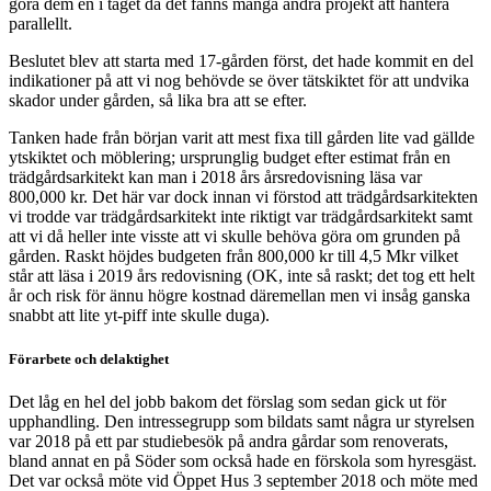
göra dem en i taget då det fanns många andra projekt att hantera
parallellt.
Beslutet blev att starta med 17-gården först, det hade kommit en del
indikationer på att vi nog behövde se över tätskiktet för att undvika
skador under gården, så lika bra att se efter.
Tanken hade från början varit att mest fixa till gården lite vad gällde
ytskiktet och möblering; ursprunglig budget efter estimat från en
trädgårdsarkitekt kan man i 2018 års årsredovisning läsa var
800,000 kr. Det här var dock innan vi förstod att trädgårdsarkitekten
vi trodde var trädgårdsarkitekt inte riktigt var trädgårdsarkitekt samt
att vi då heller inte visste att vi skulle behöva göra om grunden på
gården. Raskt höjdes budgeten från 800,000 kr till 4,5 Mkr vilket
står att läsa i 2019 års redovisning (OK, inte så raskt; det tog ett helt
år och risk för ännu högre kostnad däremellan men vi insåg ganska
snabbt att lite yt-piff inte skulle duga).
Förarbete och delaktighet
Det låg en hel del jobb bakom det förslag som sedan gick ut för
upphandling. Den intressegrupp som bildats samt några ur styrelsen
var 2018 på ett par studiebesök på andra gårdar som renoverats,
bland annat en på Söder som också hade en förskola som hyresgäst.
Det var också möte vid Öppet Hus 3 september 2018 och möte med