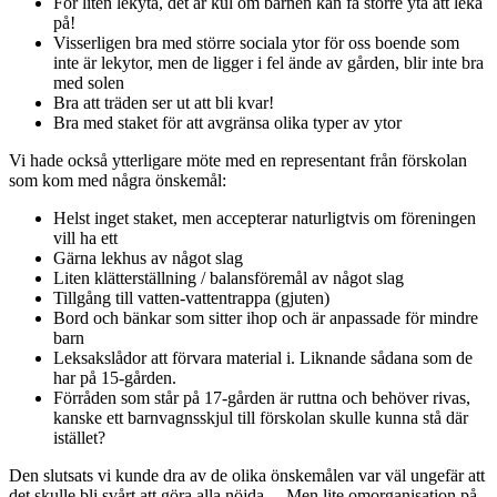
För liten lekyta, det är kul om barnen kan få större yta att leka
på!
Visserligen bra med större sociala ytor för oss boende som
inte är lekytor, men de ligger i fel ände av gården, blir inte bra
med solen
Bra att träden ser ut att bli kvar!
Bra med staket för att avgränsa olika typer av ytor
Vi hade också ytterligare möte med en representant från förskolan
som kom med några önskemål:
Helst inget staket, men accepterar naturligtvis om föreningen
vill ha ett
Gärna lekhus av något slag
Liten klätterställning / balansföremål av något slag
Tillgång till vatten-vattentrappa (gjuten)
Bord och bänkar som sitter ihop och är anpassade för mindre
barn
Leksakslådor att förvara material i. Liknande sådana som de
har på 15-gården.
Förråden som står på 17-gården är ruttna och behöver rivas,
kanske ett barnvagnsskjul till förskolan skulle kunna stå där
istället?
Den slutsats vi kunde dra av de olika önskemålen var väl ungefär att
det skulle bli svårt att göra alla nöjda… Men lite omorganisation på