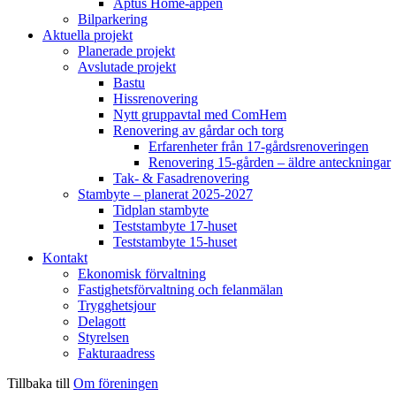
Aptus Home-appen
Bilparkering
Aktuella projekt
Planerade projekt
Avslutade projekt
Bastu
Hissrenovering
Nytt gruppavtal med ComHem
Renovering av gårdar och torg
Erfarenheter från 17-gårdsrenoveringen
Renovering 15-gården – äldre anteckningar
Tak- & Fasadrenovering
Stambyte – planerat 2025-2027
Tidplan stambyte
Teststambyte 17-huset
Teststambyte 15-huset
Kontakt
Ekonomisk förvaltning
Fastighetsförvaltning och felanmälan
Trygghetsjour
Delagott
Styrelsen
Fakturaadress
Tillbaka till
Om föreningen