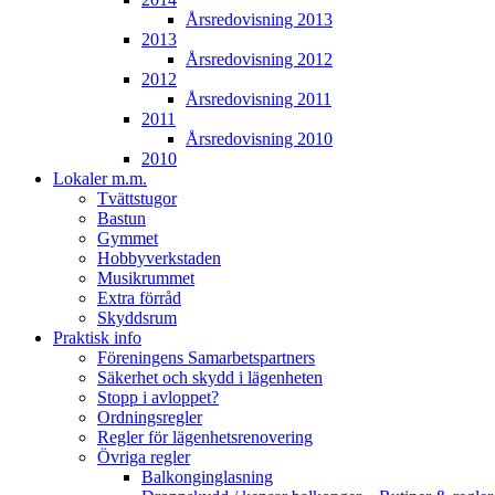
Årsredovisning 2013
2013
Årsredovisning 2012
2012
Årsredovisning 2011
2011
Årsredovisning 2010
2010
Lokaler m.m.
Tvättstugor
Bastun
Gymmet
Hobbyverkstaden
Musikrummet
Extra förråd
Skyddsrum
Praktisk info
Föreningens Samarbetspartners
Säkerhet och skydd i lägenheten
Stopp i avloppet?
Ordningsregler
Regler för lägenhetsrenovering
Övriga regler
Balkonginglasning