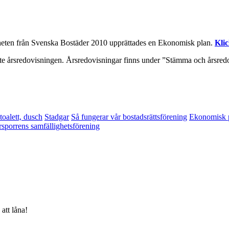
igheten från Svenska Bostäder 2010 upprättades en Ekonomisk plan.
Kli
enaste årsredovisningen. Årsredovisningar finns under ”Stämma och årsr
oalett, dusch
Stadgar
Så fungerar vår bostadsrättsförening
Ekonomisk p
sporrens samfällighetsförening
att låna!