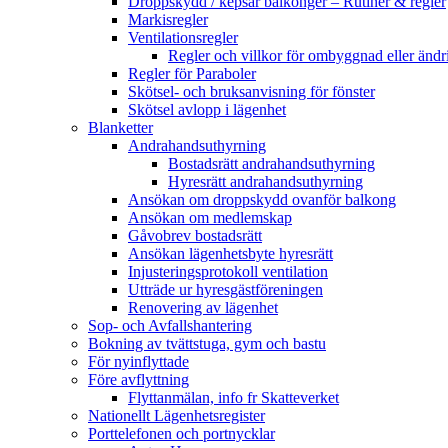
Droppskydd / kepsar balkonger – Rutiner & regler
Markisregler
Ventilationsregler
Regler och villkor för ombyggnad eller ändri
Regler för Paraboler
Skötsel- och bruksanvisning för fönster
Skötsel avlopp i lägenhet
Blanketter
Andrahandsuthyrning
Bostadsrätt andrahandsuthyrning
Hyresrätt andrahandsuthyrning
Ansökan om droppskydd ovanför balkong
Ansökan om medlemskap
Gåvobrev bostadsrätt
Ansökan lägenhetsbyte hyresrätt
Injusteringsprotokoll ventilation
Utträde ur hyresgästföreningen
Renovering av lägenhet
Sop- och Avfallshantering
Bokning av tvättstuga, gym och bastu
För nyinflyttade
Före avflyttning
Flyttanmälan, info fr Skatteverket
Nationellt Lägenhetsregister
Porttelefonen och portnycklar