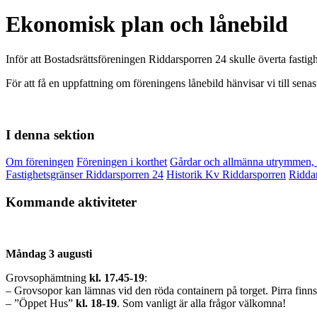
Ekonomisk plan och lånebild
Inför att Bostadsrättsföreningen Riddarsporren 24 skulle överta fast
För att få en uppfattning om föreningens lånebild hänvisar vi till s
I denna sektion
Om föreningen
Föreningen i korthet
Gårdar och allmänna utrymmen, t
Fastighetsgränser Riddarsporren 24
Historik Kv Riddarsporren
Riddar
Kommande aktiviteter
Måndag 3 augusti
Grovsophämtning
kl. 17.45-19
:
– Grovsopor kan lämnas vid den röda containern på torget. Pirra finns 
– ”Öppet Hus”
kl.
18-19
. Som vanligt är alla frågor välkomna!