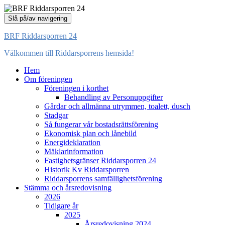
Slå på/av navigering
BRF Riddarsporren 24
Välkommen till Riddarsporrens hemsida!
Hem
Om föreningen
Föreningen i korthet
Behandling av Personuppgifter
Gårdar och allmänna utrymmen, toalett, dusch
Stadgar
Så fungerar vår bostadsrättsförening
Ekonomisk plan och lånebild
Energideklaration
Mäklarinformation
Fastighetsgränser Riddarsporren 24
Historik Kv Riddarsporren
Riddarsporrens samfällighetsförening
Stämma och årsredovisning
2026
Tidigare år
2025
Årsredovisning 2024