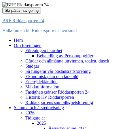
Slå på/av navigering
BRF Riddarsporren 24
Välkommen till Riddarsporrens hemsida!
Hem
Om föreningen
Föreningen i korthet
Behandling av Personuppgifter
Gårdar och allmänna utrymmen, toalett, dusch
Stadgar
Så fungerar vår bostadsrättsförening
Ekonomisk plan och lånebild
Energideklaration
Mäklarinformation
Fastighetsgränser Riddarsporren 24
Historik Kv Riddarsporren
Riddarsporrens samfällighetsförening
Stämma och årsredovisning
2026
Tidigare år
2025
Årsredovisning 2024