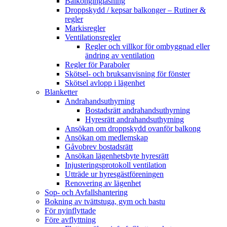
Balkonginglasning
Droppskydd / kepsar balkonger – Rutiner &
regler
Markisregler
Ventilationsregler
Regler och villkor för ombyggnad eller
ändring av ventilation
Regler för Paraboler
Skötsel- och bruksanvisning för fönster
Skötsel avlopp i lägenhet
Blanketter
Andrahandsuthyrning
Bostadsrätt andrahandsuthyrning
Hyresrätt andrahandsuthyrning
Ansökan om droppskydd ovanför balkong
Ansökan om medlemskap
Gåvobrev bostadsrätt
Ansökan lägenhetsbyte hyresrätt
Injusteringsprotokoll ventilation
Utträde ur hyresgästföreningen
Renovering av lägenhet
Sop- och Avfallshantering
Bokning av tvättstuga, gym och bastu
För nyinflyttade
Före avflyttning