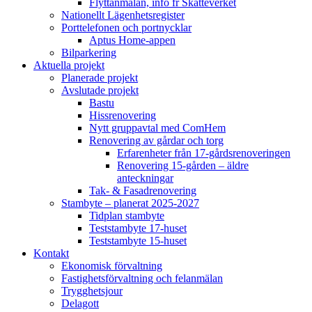
Flyttanmälan, info fr Skatteverket
Nationellt Lägenhetsregister
Porttelefonen och portnycklar
Aptus Home-appen
Bilparkering
Aktuella projekt
Planerade projekt
Avslutade projekt
Bastu
Hissrenovering
Nytt gruppavtal med ComHem
Renovering av gårdar och torg
Erfarenheter från 17-gårdsrenoveringen
Renovering 15-gården – äldre
anteckningar
Tak- & Fasadrenovering
Stambyte – planerat 2025-2027
Tidplan stambyte
Teststambyte 17-huset
Teststambyte 15-huset
Kontakt
Ekonomisk förvaltning
Fastighetsförvaltning och felanmälan
Trygghetsjour
Delagott