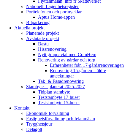
Flyttanmälan, info fr Skatteverket
Nationellt Lägenhetsregister
Porttelefonen och portnycklar
Aptus Home-appen
Bilparkering
Aktuella projekt
Planerade projekt
Avslutade projekt
Bastu
Hissrenovering
Nytt gruppavtal med ComHem
Renovering av gårdar och torg
Erfarenheter från 17-gårdsrenoveringen
Renovering 15-gården – äldre
anteckningar
Tak- & Fasadrenovering
Stambyte – planerat 2025-2027
Tidplan stambyte
Teststambyte 17-huset
Teststambyte 15-huset
Kontakt
Ekonomisk förvaltning
Fastighetsförvaltning och felanmälan
Trygghetsjour
Delagott