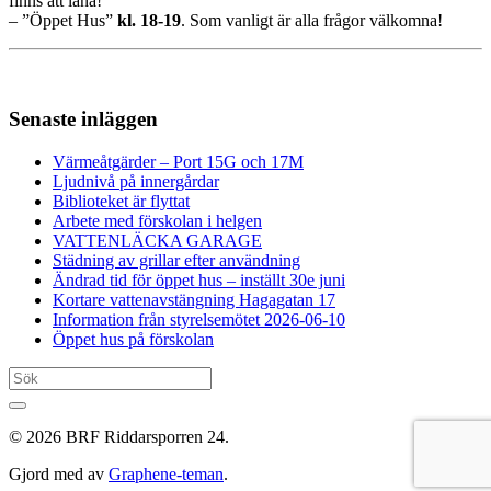
finns att låna!
– ”Öppet Hus”
kl.
18-19
. Som vanligt är alla frågor välkomna!
Senaste inläggen
Värmeåtgärder – Port 15G och 17M
Ljudnivå på innergårdar
Biblioteket är flyttat
Arbete med förskolan i helgen
VATTENLÄCKA GARAGE
Städning av grillar efter användning
Ändrad tid för öppet hus – inställt 30e juni
Kortare vattenavstängning Hagagatan 17
Information från styrelsemötet 2026-06-10
Öppet hus på förskolan
© 2026 BRF Riddarsporren 24.
Gjord med
av
Graphene-teman
.