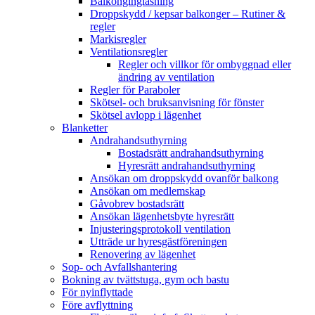
Balkonginglasning
Droppskydd / kepsar balkonger – Rutiner &
regler
Markisregler
Ventilationsregler
Regler och villkor för ombyggnad eller
ändring av ventilation
Regler för Paraboler
Skötsel- och bruksanvisning för fönster
Skötsel avlopp i lägenhet
Blanketter
Andrahandsuthyrning
Bostadsrätt andrahandsuthyrning
Hyresrätt andrahandsuthyrning
Ansökan om droppskydd ovanför balkong
Ansökan om medlemskap
Gåvobrev bostadsrätt
Ansökan lägenhetsbyte hyresrätt
Injusteringsprotokoll ventilation
Utträde ur hyresgästföreningen
Renovering av lägenhet
Sop- och Avfallshantering
Bokning av tvättstuga, gym och bastu
För nyinflyttade
Före avflyttning