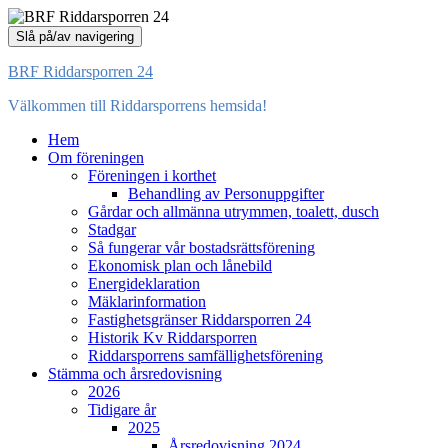
Slå på/av navigering
BRF Riddarsporren 24
Välkommen till Riddarsporrens hemsida!
Hem
Om föreningen
Föreningen i korthet
Behandling av Personuppgifter
Gårdar och allmänna utrymmen, toalett, dusch
Stadgar
Så fungerar vår bostadsrättsförening
Ekonomisk plan och lånebild
Energideklaration
Mäklarinformation
Fastighetsgränser Riddarsporren 24
Historik Kv Riddarsporren
Riddarsporrens samfällighetsförening
Stämma och årsredovisning
2026
Tidigare år
2025
Årsredovisning 2024