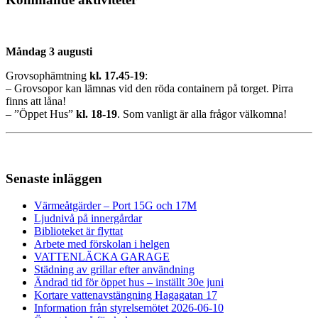
Måndag 3 augusti
Grovsophämtning
kl. 17.45-19
:
– Grovsopor kan lämnas vid den röda containern på torget. Pirra
finns att låna!
– ”Öppet Hus”
kl.
18-19
. Som vanligt är alla frågor välkomna!
Senaste inläggen
Värmeåtgärder – Port 15G och 17M
Ljudnivå på innergårdar
Biblioteket är flyttat
Arbete med förskolan i helgen
VATTENLÄCKA GARAGE
Städning av grillar efter användning
Ändrad tid för öppet hus – inställt 30e juni
Kortare vattenavstängning Hagagatan 17
Information från styrelsemötet 2026-06-10