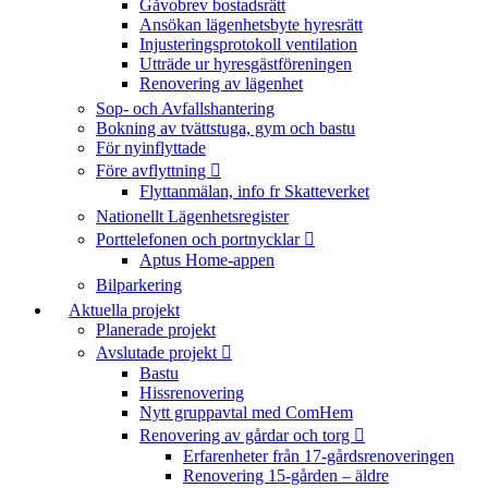
Gåvobrev bostadsrätt
Ansökan lägenhetsbyte hyresrätt
Injusteringsprotokoll ventilation
Utträde ur hyresgästföreningen
Renovering av lägenhet
Sop- och Avfallshantering
Bokning av tvättstuga, gym och bastu
För nyinflyttade
Före avflyttning
Flyttanmälan, info fr Skatteverket
Nationellt Lägenhetsregister
Porttelefonen och portnycklar
Aptus Home-appen
Bilparkering
Aktuella projekt
Planerade projekt
Avslutade projekt
Bastu
Hissrenovering
Nytt gruppavtal med ComHem
Renovering av gårdar och torg
Erfarenheter från 17-gårdsrenoveringen
Renovering 15-gården – äldre