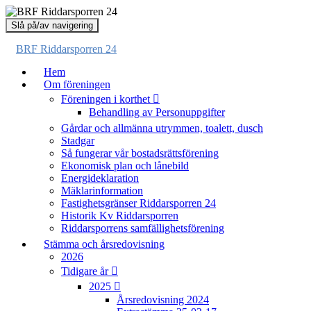
Slå på/av navigering
BRF Riddarsporren 24
Hem
Om föreningen
Föreningen i korthet
Behandling av Personuppgifter
Gårdar och allmänna utrymmen, toalett, dusch
Stadgar
Så fungerar vår bostadsrättsförening
Ekonomisk plan och lånebild
Energideklaration
Mäklarinformation
Fastighetsgränser Riddarsporren 24
Historik Kv Riddarsporren
Riddarsporrens samfällighetsförening
Stämma och årsredovisning
2026
Tidigare år
2025
Årsredovisning 2024