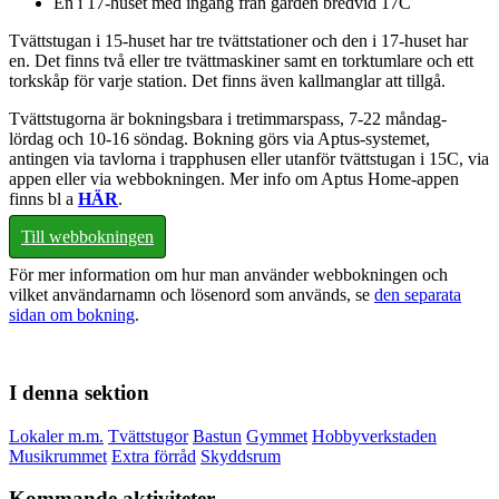
En i 17-huset med ingång från gården bredvid 17C
Tvättstugan i 15-huset har tre tvättstationer och den i 17-huset har
en. Det finns två eller tre tvättmaskiner samt en torktumlare och ett
torkskåp för varje station. Det finns även kallmanglar att tillgå.
Tvättstugorna är bokningsbara i tretimmarspass, 7-22 måndag-
lördag och 10-16 söndag. Bokning görs via Aptus-systemet,
antingen via tavlorna i trapphusen eller utanför tvättstugan i 15C, via
appen eller via webbokningen. Mer info om Aptus Home-appen
finns bl a
HÄR
.
Till webbokningen
För mer information om hur man använder webbokningen och
vilket användarnamn och lösenord som används, se
den separata
sidan om bokning
.
I denna sektion
Lokaler m.m.
Tvättstugor
Bastun
Gymmet
Hobbyverkstaden
Musikrummet
Extra förråd
Skyddsrum
Kommande aktiviteter