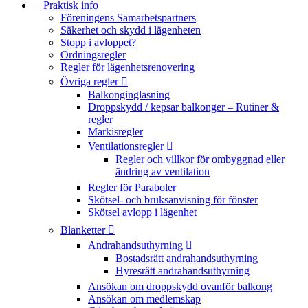
Praktisk info
Föreningens Samarbetspartners
Säkerhet och skydd i lägenheten
Stopp i avloppet?
Ordningsregler
Regler för lägenhetsrenovering
Övriga regler
Balkonginglasning
Droppskydd / kepsar balkonger – Rutiner &
regler
Markisregler
Ventilationsregler
Regler och villkor för ombyggnad eller
ändring av ventilation
Regler för Paraboler
Skötsel- och bruksanvisning för fönster
Skötsel avlopp i lägenhet
Blanketter
Andrahandsuthyrning
Bostadsrätt andrahandsuthyrning
Hyresrätt andrahandsuthyrning
Ansökan om droppskydd ovanför balkong
Ansökan om medlemskap