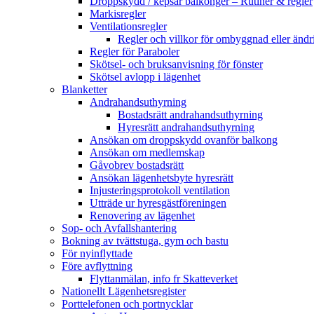
Droppskydd / kepsar balkonger – Rutiner & regler
Markisregler
Ventilationsregler
Regler och villkor för ombyggnad eller ändri
Regler för Paraboler
Skötsel- och bruksanvisning för fönster
Skötsel avlopp i lägenhet
Blanketter
Andrahandsuthyrning
Bostadsrätt andrahandsuthyrning
Hyresrätt andrahandsuthyrning
Ansökan om droppskydd ovanför balkong
Ansökan om medlemskap
Gåvobrev bostadsrätt
Ansökan lägenhetsbyte hyresrätt
Injusteringsprotokoll ventilation
Utträde ur hyresgästföreningen
Renovering av lägenhet
Sop- och Avfallshantering
Bokning av tvättstuga, gym och bastu
För nyinflyttade
Före avflyttning
Flyttanmälan, info fr Skatteverket
Nationellt Lägenhetsregister
Porttelefonen och portnycklar