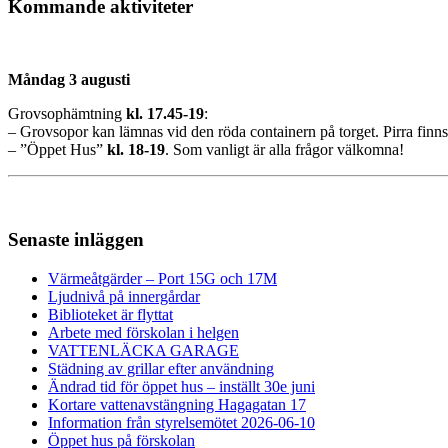
Kommande aktiviteter
Måndag 3 augusti
Grovsophämtning
kl. 17.45-19
:
– Grovsopor kan lämnas vid den röda containern på torget. Pirra finns 
– ”Öppet Hus”
kl.
18-19
. Som vanligt är alla frågor välkomna!
Senaste inläggen
Värmeåtgärder – Port 15G och 17M
Ljudnivå på innergårdar
Biblioteket är flyttat
Arbete med förskolan i helgen
VATTENLÄCKA GARAGE
Städning av grillar efter användning
Ändrad tid för öppet hus – inställt 30e juni
Kortare vattenavstängning Hagagatan 17
Information från styrelsemötet 2026-06-10
Öppet hus på förskolan