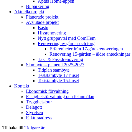
Aptus Home-appen
Bilparkering
Aktuella projekt
Planerade projekt
Avslutade projekt
Bastu
Hissrenovering
Nytt gruppavtal med ComHem
Renovering av gårdar och torg
Erfarenheter från 17-gårdsrenoveringen
Renovering 15-gården – äldre anteckningar
Tak- & Fasadrenovering
Stambyte – planerat 2025-2027
Tidplan stambyte
Teststambyte 17-huset
Teststambyte 15-huset
Kontakt
Ekonomisk förvaltning
Fastighetsförvaltning och felanmälan
Trygghetsjour
Delagott
Styrelsen
Fakturaadress
Tillbaka till
Tidigare år