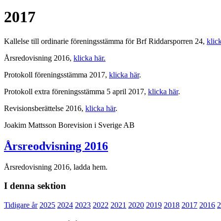
2017
Kallelse till ordinarie föreningsstämma för Brf Riddarsporren 24,
klic
Årsredovisning 2016,
klicka här.
Protokoll föreningsstämma 2017,
klicka här
.
Protokoll extra föreningsstämma 5 april 2017,
klicka här
.
Revisionsberättelse 2016,
klicka här
.
Joakim Mattsson Borevision i Sverige AB
Årsreodvisning 2016
Årsredovisning 2016, ladda hem.
I denna sektion
Tidigare år
2025
2024
2023
2022
2021
2020
2019
2018
2017
2016
2