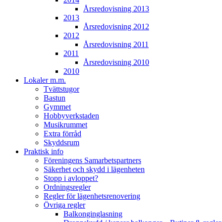
Årsredovisning 2013
2013
Årsredovisning 2012
2012
Årsredovisning 2011
2011
Årsredovisning 2010
2010
Lokaler m.m.
Tvättstugor
Bastun
Gymmet
Hobbyverkstaden
Musikrummet
Extra förråd
Skyddsrum
Praktisk info
Föreningens Samarbetspartners
Säkerhet och skydd i lägenheten
Stopp i avloppet?
Ordningsregler
Regler för lägenhetsrenovering
Övriga regler
Balkonginglasning