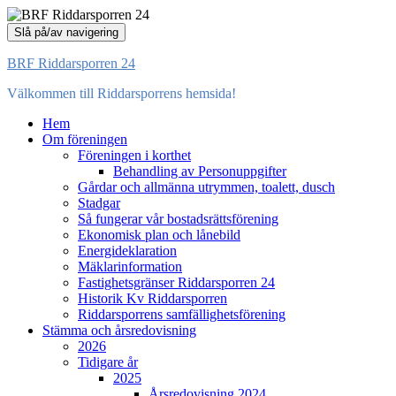
Slå på/av navigering
BRF Riddarsporren 24
Välkommen till Riddarsporrens hemsida!
Hem
Om föreningen
Föreningen i korthet
Behandling av Personuppgifter
Gårdar och allmänna utrymmen, toalett, dusch
Stadgar
Så fungerar vår bostadsrättsförening
Ekonomisk plan och lånebild
Energideklaration
Mäklarinformation
Fastighetsgränser Riddarsporren 24
Historik Kv Riddarsporren
Riddarsporrens samfällighetsförening
Stämma och årsredovisning
2026
Tidigare år
2025
Årsredovisning 2024