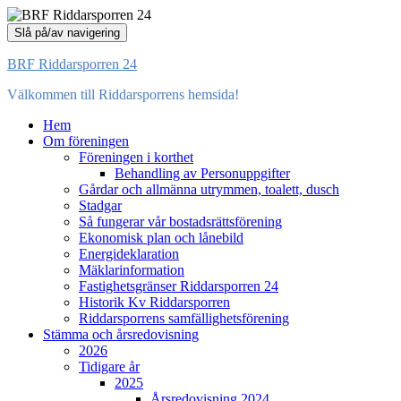
Slå på/av navigering
BRF Riddarsporren 24
Välkommen till Riddarsporrens hemsida!
Hem
Om föreningen
Föreningen i korthet
Behandling av Personuppgifter
Gårdar och allmänna utrymmen, toalett, dusch
Stadgar
Så fungerar vår bostadsrättsförening
Ekonomisk plan och lånebild
Energideklaration
Mäklarinformation
Fastighetsgränser Riddarsporren 24
Historik Kv Riddarsporren
Riddarsporrens samfällighetsförening
Stämma och årsredovisning
2026
Tidigare år
2025
Årsredovisning 2024