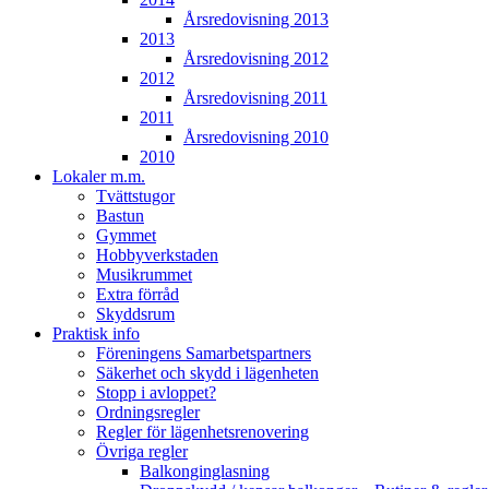
Årsredovisning 2013
2013
Årsredovisning 2012
2012
Årsredovisning 2011
2011
Årsredovisning 2010
2010
Lokaler m.m.
Tvättstugor
Bastun
Gymmet
Hobbyverkstaden
Musikrummet
Extra förråd
Skyddsrum
Praktisk info
Föreningens Samarbetspartners
Säkerhet och skydd i lägenheten
Stopp i avloppet?
Ordningsregler
Regler för lägenhetsrenovering
Övriga regler
Balkonginglasning