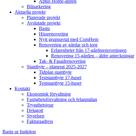
Aptus Home-appen
Bilparkering
Aktuella projekt
Planerade projekt
Avslutade projekt
Bastu
Hissrenovering
Nytt gruppavtal med ComHem
Renovering av gårdar och torg
Erfarenheter från 17-gårdsrenoveringen
Renovering 15-gården – äldre anteckningar
Tak- & Fasadrenovering
Stambyte – planerat 2025-2027
Tidplan stambyte
Teststambyte 17-huset
Teststambyte 15-huset
Kontakt
Ekonomisk förvaltning
Fastighetsförvaltning och felanmälan
Trygghetsjour
Delagott
Styrelsen
Fakturaadress
Bastu ur funktion