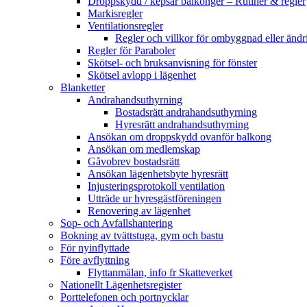
Droppskydd / kepsar balkonger – Rutiner & regler
Markisregler
Ventilationsregler
Regler och villkor för ombyggnad eller ändri
Regler för Paraboler
Skötsel- och bruksanvisning för fönster
Skötsel avlopp i lägenhet
Blanketter
Andrahandsuthyrning
Bostadsrätt andrahandsuthyrning
Hyresrätt andrahandsuthyrning
Ansökan om droppskydd ovanför balkong
Ansökan om medlemskap
Gåvobrev bostadsrätt
Ansökan lägenhetsbyte hyresrätt
Injusteringsprotokoll ventilation
Utträde ur hyresgästföreningen
Renovering av lägenhet
Sop- och Avfallshantering
Bokning av tvättstuga, gym och bastu
För nyinflyttade
Före avflyttning
Flyttanmälan, info fr Skatteverket
Nationellt Lägenhetsregister
Porttelefonen och portnycklar